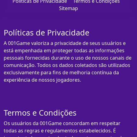
Políticas de Privacidade
Termos e Condições
Sitemap
Políticas de Privacidade
A 001Game valoriza a privacidade de seus usuários e
está empenhada em proteger todas as informações
pessoais fornecidas durante o uso de nossos canais de
comunicação. Todos os dados coletados são utilizados
exclusivamente para fins de melhoria contínua da
experiência de nossos jogadores.
Termos e Condições
Os usuários da 001Game concordam em respeitar
todas as regras e regulamentos estabelecidos. É