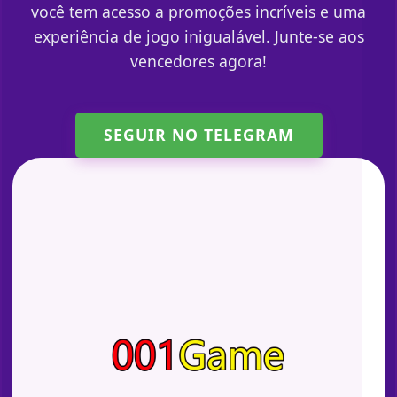
você tem acesso a promoções incríveis e uma
experiência de jogo inigualável. Junte-se aos
vencedores agora!
SEGUIR NO TELEGRAM