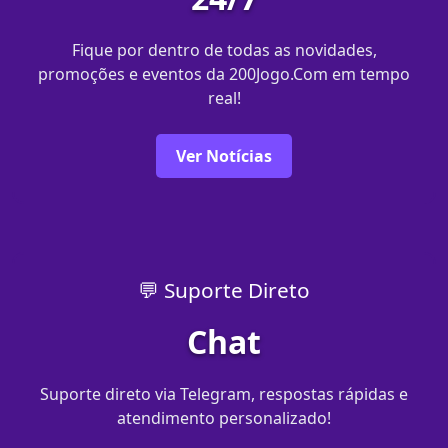
Fique por dentro de todas as novidades,
promoções e eventos da 200Jogo.Com em tempo
real!
Ver Notícias
💬 Suporte Direto
Chat
Suporte direto via Telegram, respostas rápidas e
atendimento personalizado!