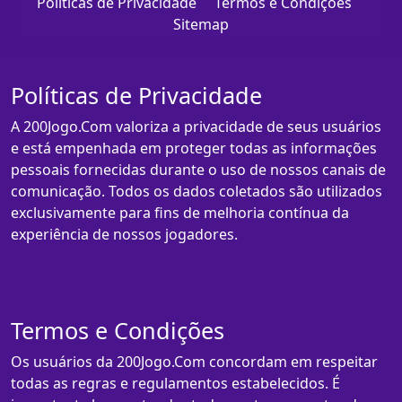
Políticas de Privacidade
Termos e Condições
Sitemap
Políticas de Privacidade
A 200Jogo.Com valoriza a privacidade de seus usuários
e está empenhada em proteger todas as informações
pessoais fornecidas durante o uso de nossos canais de
comunicação. Todos os dados coletados são utilizados
exclusivamente para fins de melhoria contínua da
experiência de nossos jogadores.
Termos e Condições
Os usuários da 200Jogo.Com concordam em respeitar
todas as regras e regulamentos estabelecidos. É