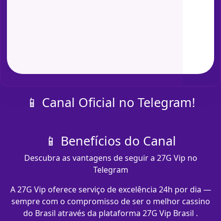
📱 Canal Oficial no Telegram!
📱 Benefícios do Canal
Descubra as vantagens de seguir a 27G Vip no
Telegram
A 27G Vip oferece serviço de excelência 24h por dia —
sempre com o compromisso de ser o melhor cassino
do Brasil através da plataforma 27G Vip Brasil .