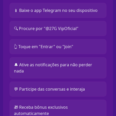
📱 Baixe o app Telegram no seu dispositivo
🔍 Procure por "@27G VipOficial"
👆 Toque em "Entrar" ou "Join"
🔔 Ative as notificações para não perder
nada
💬 Participe das conversas e interaja
🎁 Receba bônus exclusivos
automaticamente