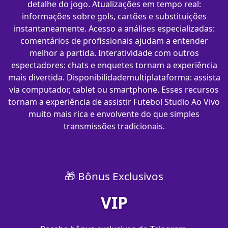
detalhe do jogo. Atualizações em tempo real:
informações sobre gols, cartões e substituições
instantaneamente. Acesso a análises especializadas:
comentários de profissionais ajudam a entender
melhor a partida. Interatividade com outros
espectadores: chats e enquetes tornam a experiência
mais divertida. Disponibilidademultiplataforma: assista
via computador, tablet ou smartphone. Esses recursos
tornam a experiência de assistir Futebol Studio Ao Vivo
muito mais rica e envolvente do que simples
transmissões tradicionais.
🎁 Bônus Exclusivos
VIP