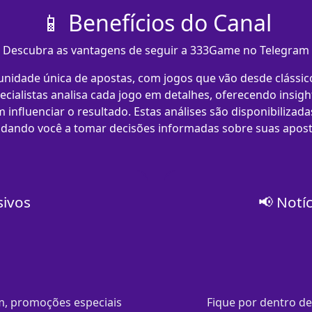
📱 Benefícios do Canal
Descubra as vantagens de seguir a 333Game no Telegram
nidade única de apostas, com jogos que vão desde clássico
ecialistas analisa cada jogo em detalhes, oferecendo insight
 influenciar o resultado. Estas análises são disponibilizad
udando você a tomar decisões informadas sobre suas apost
sivos
📢 Notí
m, promoções especiais
Fique por dentro d