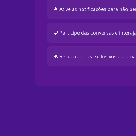
🔔 Ative as notificações para não p
💬 Participe das conversas e interaj
🎁 Receba bônus exclusivos autom