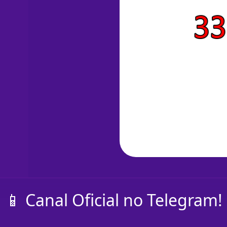
📱 Canal Oficial no Telegram!