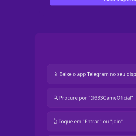
📱 Baixe o app Telegram no seu disp
🔍 Procure por "@333GameOficial"
👆 Toque em "Entrar" ou "Join"