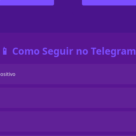
📱 Como Seguir no Telegram
ositivo