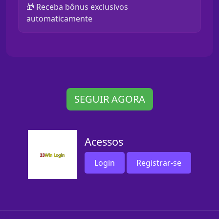
🎁 Receba bônus exclusivos
automaticamente
SEGUIR AGORA
Acessos
Login
Registrar-se