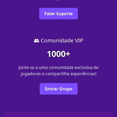
Falar Suporte
👥 Comunidade VIP
1000+
Junte-se a uma comunidade exclusiva de
jogadores e compartilhe experiências!
Entrar Grupo