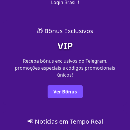
Login Brasil !
🎁 Bônus Exclusivos
VIP
Receba bônus exclusivos do Telegram,
promoções especiais e códigos promocionais
únicos!
Ver Bônus
📢 Notícias em Tempo Real