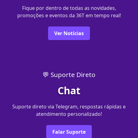
Fique por dentro de todas as novidades,
promoções e eventos da 36T em tempo real!
Ver Notícias
💬 Suporte Direto
Chat
Suporte direto via Telegram, respostas rápidas e
atendimento personalizado!
Falar Suporte