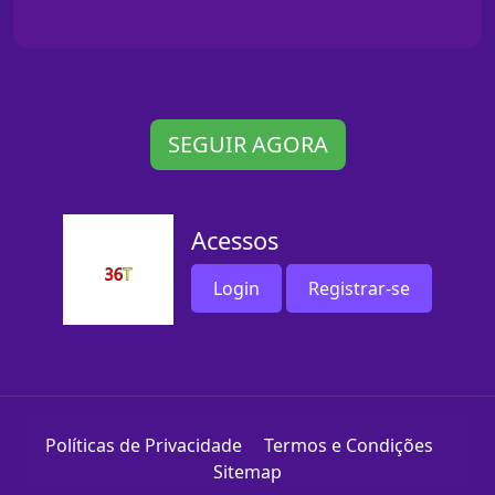
SEGUIR AGORA
Acessos
Login
Registrar-se
Políticas de Privacidade
Termos e Condições
Sitemap