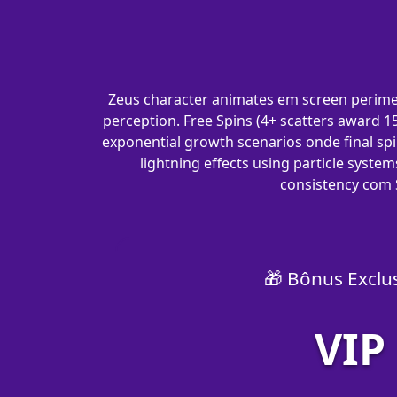
Zeus character animates em screen perimet
perception. Free Spins (4+ scatters award 1
exponential growth scenarios onde final spi
lightning effects using particle syst
consistency com S
🎁 Bônus Exclu
VIP