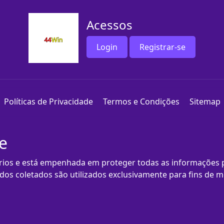
Acessos
Login
Registrar-se
Políticas de Privacidade
Termos e Condições
Sitemap
de
ários e está empenhada em proteger todas as informações 
os coletados são utilizados exclusivamente para fins de m