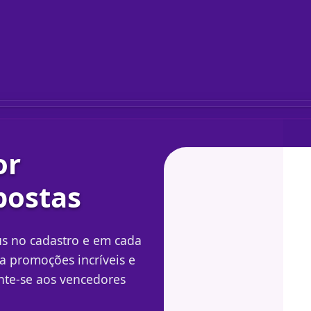
or
postas
s no cadastro e em cada
a promoções incríveis e
unte-se aos vencedores