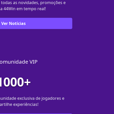
e todas as novidades, promoções e
a 44Win em tempo real!
Ver Notícias
Comunidade VIP
1000+
unidade exclusiva de jogadores e
rtilhe experiências!