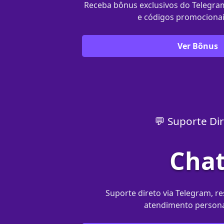
Receba bônus exclusivos do Telegra
e códigos promocionai
Ver Bônus
💬 Suporte Di
Cha
Suporte direto via Telegram, r
atendimento persona