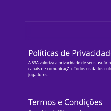
Políticas de Privacida
A 53A valoriza a privacidade de seus usuár
canais de comunicação. Todos os dados cole
jogadores.
Termos e Condições