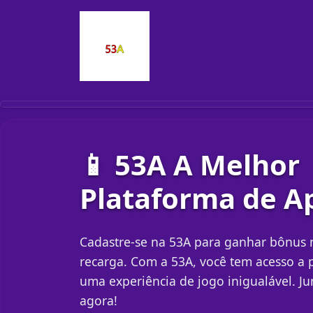
📱 53A A Melhor
Plataforma de A
Cadastre-se na 53A para ganhar bônus 
recarga. Com a 53A, você tem acesso a 
uma experiência de jogo inigualável. J
agora!