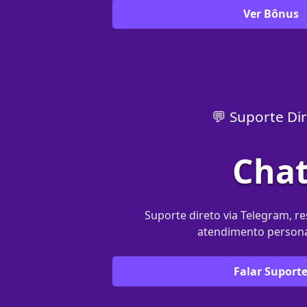
Ver Bônus
💬 Suporte Di
Cha
Suporte direto via Telegram, r
atendimento persona
Falar Suport