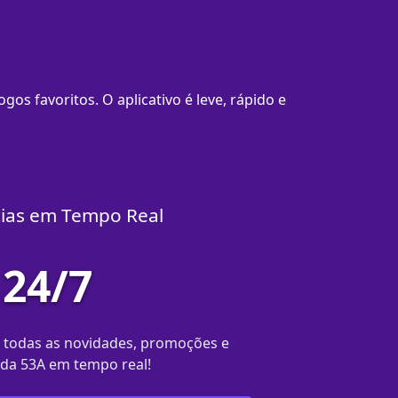
os favoritos. O aplicativo é leve, rápido e
cias em Tempo Real
24/7
e todas as novidades, promoções e
 da 53A em tempo real!