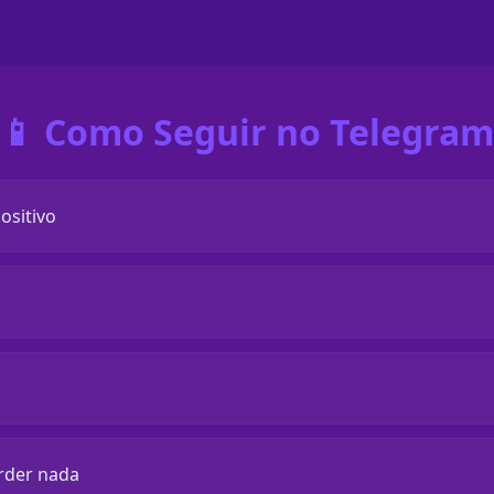
📱 Como Seguir no Telegram
ositivo
erder nada