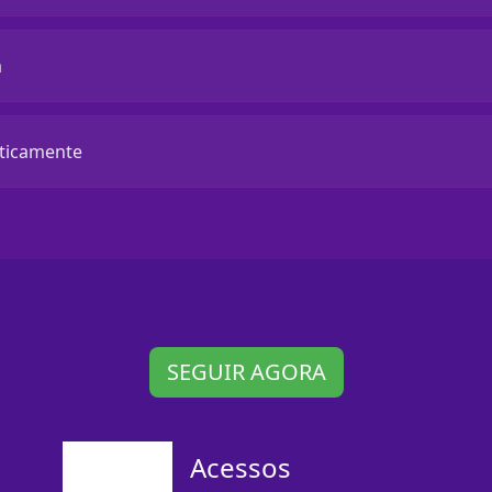
a
aticamente
SEGUIR AGORA
Acessos