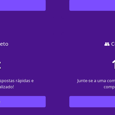
reto
👥 
t
espostas rápidas e
Junte-se a uma com
lizado!
compa
e