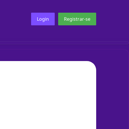
Login
Registrar-se