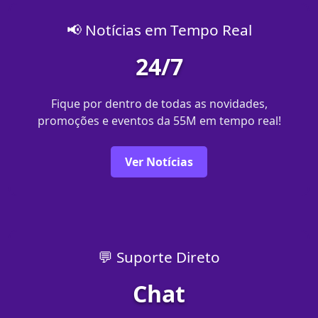
📢 Notícias em Tempo Real
24/7
Fique por dentro de todas as novidades,
promoções e eventos da 55M em tempo real!
Ver Notícias
💬 Suporte Direto
Chat