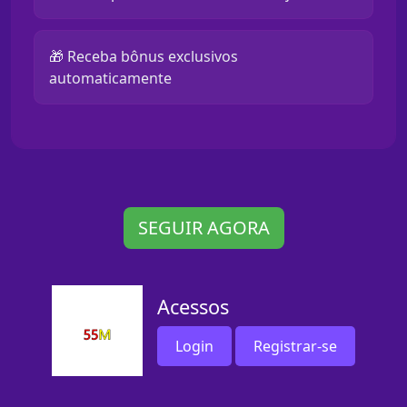
🎁 Receba bônus exclusivos
automaticamente
SEGUIR AGORA
Acessos
Login
Registrar-se