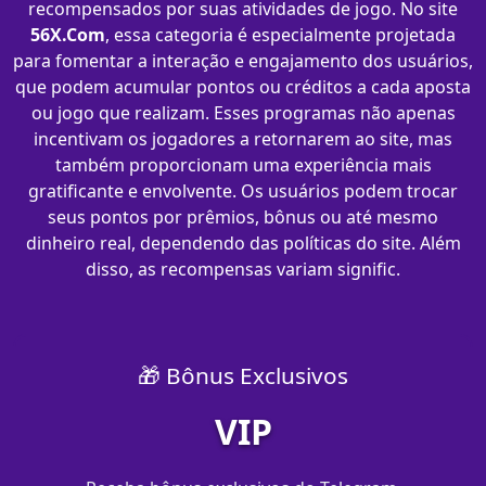
recompensados por suas atividades de jogo. No site
56X.Com
, essa categoria é especialmente projetada
para fomentar a interação e engajamento dos usuários,
que podem acumular pontos ou créditos a cada aposta
ou jogo que realizam. Esses programas não apenas
incentivam os jogadores a retornarem ao site, mas
também proporcionam uma experiência mais
gratificante e envolvente. Os usuários podem trocar
seus pontos por prêmios, bônus ou até mesmo
dinheiro real, dependendo das políticas do site. Além
disso, as recompensas variam signific.
🎁 Bônus Exclusivos
VIP