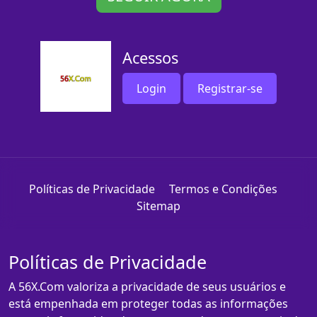
Acessos
Login
Registrar-se
Políticas de Privacidade
Termos e Condições
Sitemap
Políticas de Privacidade
A 56X.Com valoriza a privacidade de seus usuários e
está empenhada em proteger todas as informações