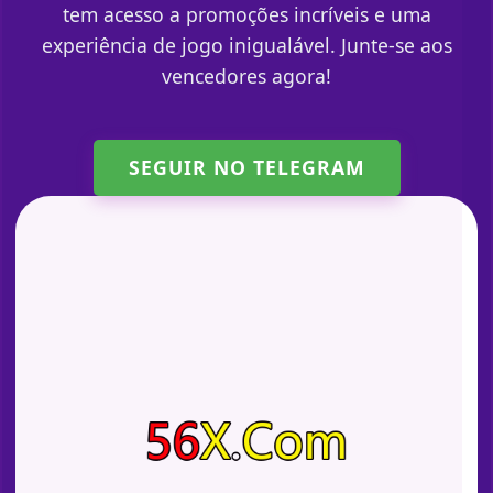
tem acesso a promoções incríveis e uma
experiência de jogo inigualável. Junte-se aos
vencedores agora!
SEGUIR NO TELEGRAM