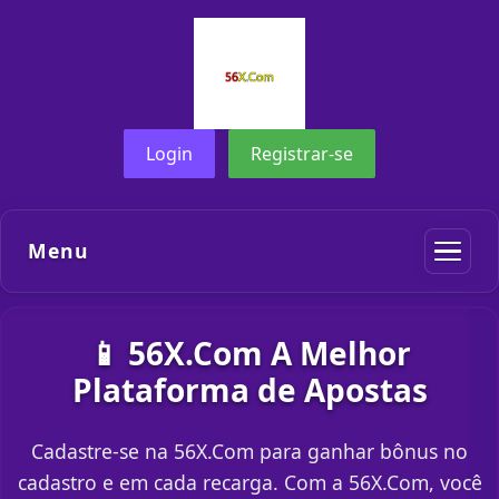
Login
Registrar-se
Menu
📱 56X.Com A Melhor
Plataforma de Apostas
Cadastre-se na 56X.Com para ganhar bônus no
cadastro e em cada recarga. Com a 56X.Com, você