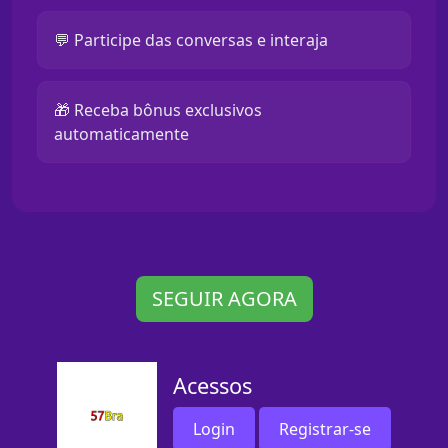
💬 Participe das conversas e interaja
🎁 Receba bônus exclusivos
automaticamente
SEGUIR AGORA
Acessos
Login
Registrar-se