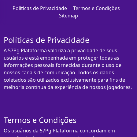
Políticas de Privacidade
Termos e Condições
Sitemap
Políticas de Privacidade
A 57Pg Plataforma valoriza a privacidade de seus
usuários e está empenhada em proteger todas as
informações pessoais fornecidas durante o uso de
nossos canais de comunicação. Todos os dados
coletados são utilizados exclusivamente para fins de
melhoria contínua da experiência de nossos jogadores.
Termos e Condições
Os usuários da 57Pg Plataforma concordam em