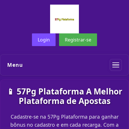
Login
Registrar-se
Menu
📱 57Pg Plataforma A Melhor
Plataforma de Apostas
Cadastre-se na 57Pg Plataforma para ganhar
bônus no cadastro e em cada recarga. Com a