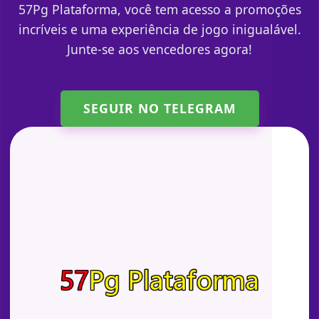
57Pg Plataforma, você tem acesso a promoções
incríveis e uma experiência de jogo inigualável.
Junte-se aos vencedores agora!
SEGUIR NO TELEGRAM