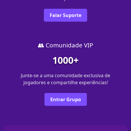
Falar Suporte
👥 Comunidade VIP
1000+
Junte-se a uma comunidade exclusiva de
jogadores e compartilhe experiências!
Entrar Grupo