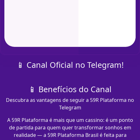
📱 Canal Oficial no Telegram!
📱 Benefícios do Canal
Descubra as vantagens de seguir a 59R Plataforma no
Telegram
A 59R Plataforma é mais que um cassino: é um ponto
de partida para quem quer transformar sonhos em
realidade — a 59R Plataforma Brasil é feita para