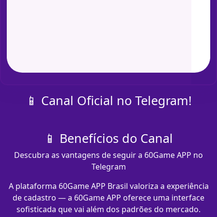
📱 Canal Oficial no Telegram!
📱 Benefícios do Canal
Descubra as vantagens de seguir a 60Game APP no
Telegram
A plataforma 60Game APP Brasil valoriza a experiência
de cadastro — a 60Game APP oferece uma interface
sofisticada que vai além dos padrões do mercado.