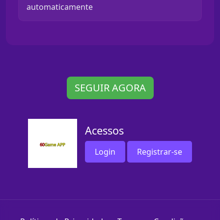
automaticamente
SEGUIR AGORA
Acessos
Login
Registrar-se