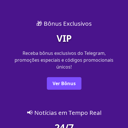
🎁 Bônus Exclusivos
VIP
Receba bônus exclusivos do Telegram,
promoções especiais e códigos promocionais
únicos!
Ver Bônus
📢 Notícias em Tempo Real
24/7