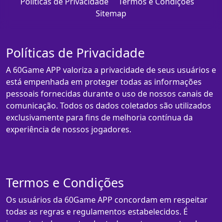
Políticas de Privacidade
Termos e Condições
Sitemap
Políticas de Privacidade
A 60Game APP valoriza a privacidade de seus usuários e
está empenhada em proteger todas as informações
pessoais fornecidas durante o uso de nossos canais de
comunicação. Todos os dados coletados são utilizados
exclusivamente para fins de melhoria contínua da
experiência de nossos jogadores.
Termos e Condições
Os usuários da 60Game APP concordam em respeitar
todas as regras e regulamentos estabelecidos. É