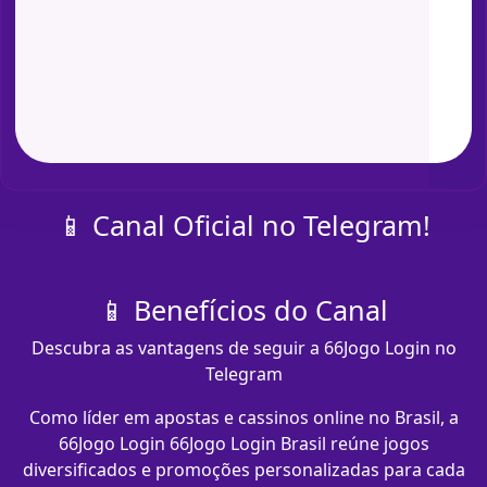
📱 Canal Oficial no Telegram!
📱 Benefícios do Canal
Descubra as vantagens de seguir a 66Jogo Login no
Telegram
Como líder em apostas e cassinos online no Brasil, a
66Jogo Login 66Jogo Login Brasil reúne jogos
diversificados e promoções personalizadas para cada