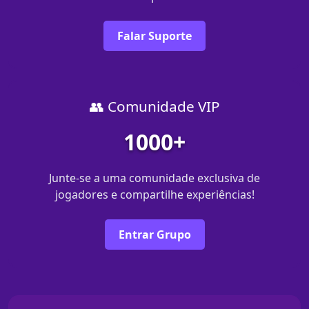
Falar Suporte
👥 Comunidade VIP
1000+
Junte-se a uma comunidade exclusiva de
jogadores e compartilhe experiências!
Entrar Grupo