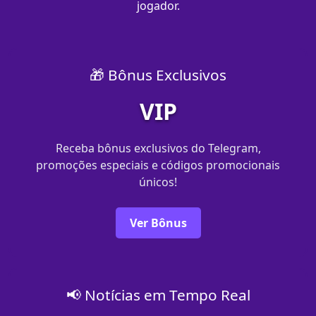
jogador.
🎁 Bônus Exclusivos
VIP
Receba bônus exclusivos do Telegram,
promoções especiais e códigos promocionais
únicos!
Ver Bônus
📢 Notícias em Tempo Real