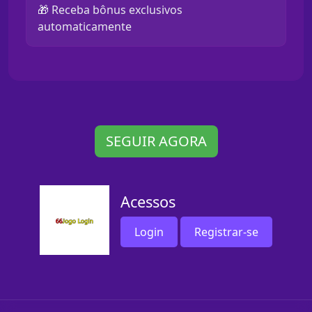
🎁 Receba bônus exclusivos
automaticamente
SEGUIR AGORA
Acessos
Login
Registrar-se