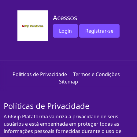
Acessos
Login
Registrar-se
Políticas de Privacidade
Termos e Condições
Sitemap
Políticas de Privacidade
A 66Vip Plataforma valoriza a privacidade de seus
usuários e está empenhada em proteger todas as
informações pessoais fornecidas durante o uso de