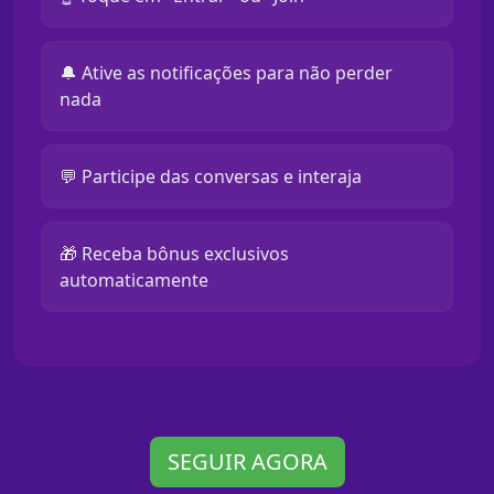
🔔 Ative as notificações para não perder
nada
💬 Participe das conversas e interaja
🎁 Receba bônus exclusivos
automaticamente
SEGUIR AGORA