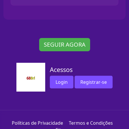
SEGUIR AGORA
Acessos
Login
Registrar-se
Políticas de Privacidade
Termos e Condições