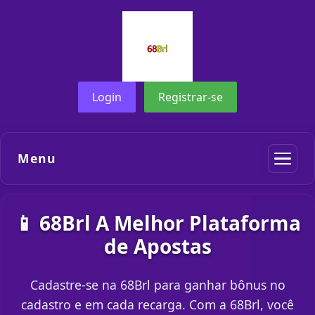
Login
Registrar-se
Menu
📱 68Brl A Melhor Plataforma
de Apostas
Cadastre-se na 68Brl para ganhar bônus no
cadastro e em cada recarga. Com a 68Brl, você