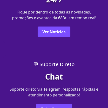
Fique por dentro de todas as novidades,
promoções e eventos da 68Brl em tempo real!
Ver Notícias
💬 Suporte Direto
Chat
Suporte direto via Telegram, respostas rápidas e
atendimento personalizado!