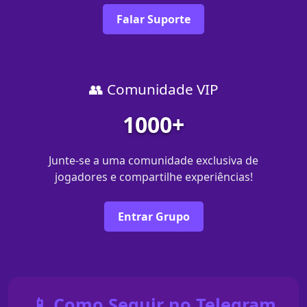
Falar Suporte
👥 Comunidade VIP
1000+
Junte-se a uma comunidade exclusiva de
jogadores e compartilhe experiências!
Entrar Grupo
📱 Como Seguir no Telegram