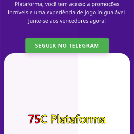
Plataforma, você tem acesso a promoções
incríveis e uma experiência de jogo inigualável.
Junte-se aos vencedores agora!
SEGUIR NO TELEGRAM