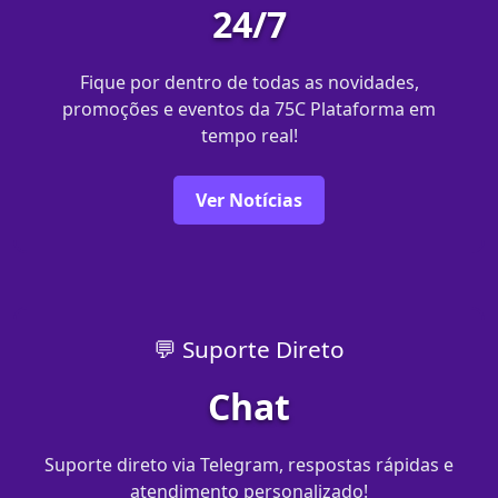
24/7
Fique por dentro de todas as novidades,
promoções e eventos da 75C Plataforma em
tempo real!
Ver Notícias
💬 Suporte Direto
Chat
Suporte direto via Telegram, respostas rápidas e
atendimento personalizado!