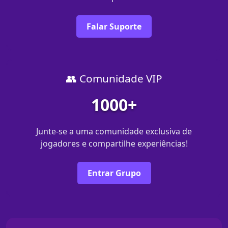
Falar Suporte
👥 Comunidade VIP
1000+
Junte-se a uma comunidade exclusiva de
jogadores e compartilhe experiências!
Entrar Grupo