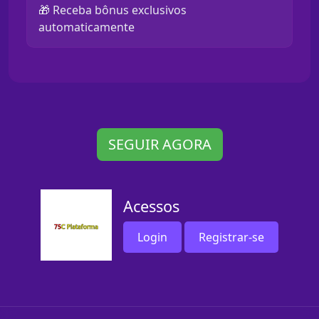
🎁 Receba bônus exclusivos
automaticamente
SEGUIR AGORA
Acessos
Login
Registrar-se