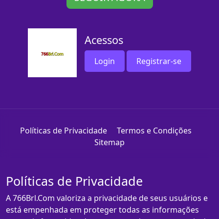
Acessos
Login
Registrar-se
Políticas de Privacidade
Termos e Condições
Sitemap
Políticas de Privacidade
A 766Brl.Com valoriza a privacidade de seus usuários e
está empenhada em proteger todas as informações