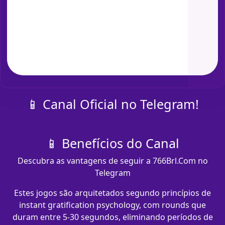
📱 Canal Oficial no Telegram!
📱 Benefícios do Canal
Descubra as vantagens de seguir a 766Brl.Com no
Telegram
Estes jogos são arquitetados segundo princípios de
instant gratification psychology, com rounds que
duram entre 5-30 segundos, eliminando períodos de