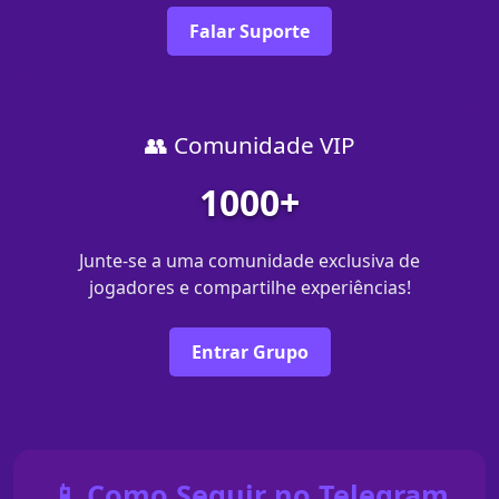
Falar Suporte
👥 Comunidade VIP
1000+
Junte-se a uma comunidade exclusiva de
jogadores e compartilhe experiências!
Entrar Grupo
📱 Como Seguir no Telegram