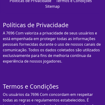
Políticas de Privacidade
Termos e Condições
Sitemap
Políticas de Privacidade
A 7696 Com valoriza a privacidade de seus usuários e
está empenhada em proteger todas as informações
pessoais fornecidas durante o uso de nossos canais de
comunicação. Todos os dados coletados são utilizados
exclusivamente para fins de melhoria contínua da
experiência de nossos jogadores.
Termos e Condições
Os usuários da 7696 Com concordam em respeitar
todas as regras e regulamentos estabelecidos. É