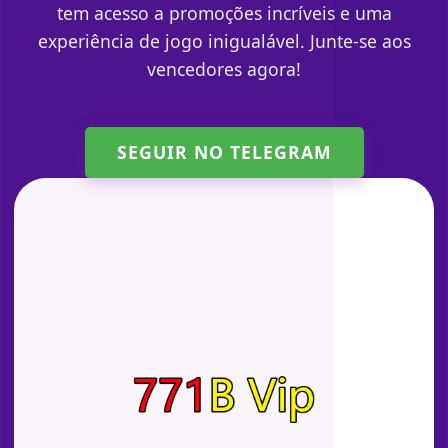
tem acesso a promoções incríveis e uma
experiência de jogo inigualável. Junte-se aos
vencedores agora!
SEGUIR NO TELEGRAM