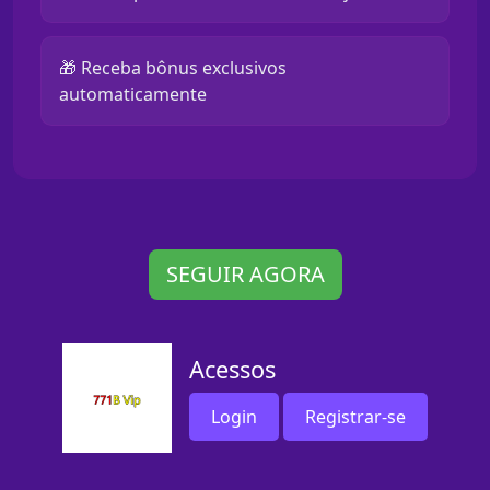
🎁 Receba bônus exclusivos
automaticamente
SEGUIR AGORA
Acessos
Login
Registrar-se