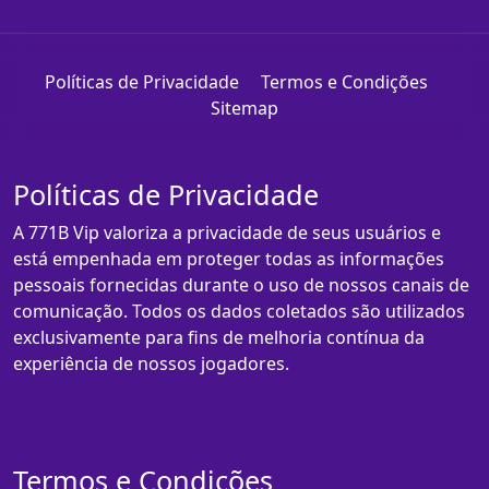
Políticas de Privacidade
Termos e Condições
Sitemap
Políticas de Privacidade
A 771B Vip valoriza a privacidade de seus usuários e
está empenhada em proteger todas as informações
pessoais fornecidas durante o uso de nossos canais de
comunicação. Todos os dados coletados são utilizados
exclusivamente para fins de melhoria contínua da
experiência de nossos jogadores.
Termos e Condições