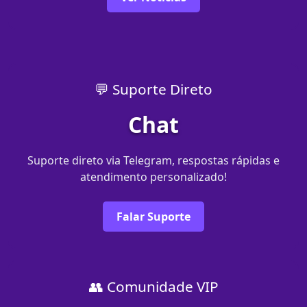
💬 Suporte Direto
Chat
Suporte direto via Telegram, respostas rápidas e
atendimento personalizado!
Falar Suporte
👥 Comunidade VIP