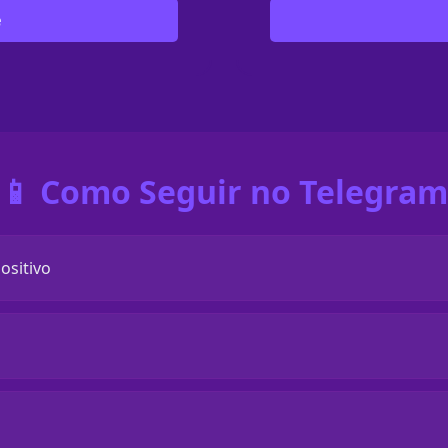
e
📱 Como Seguir no Telegram
ositivo