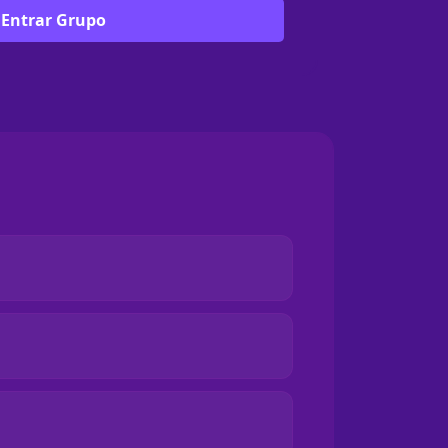
Entrar Grupo