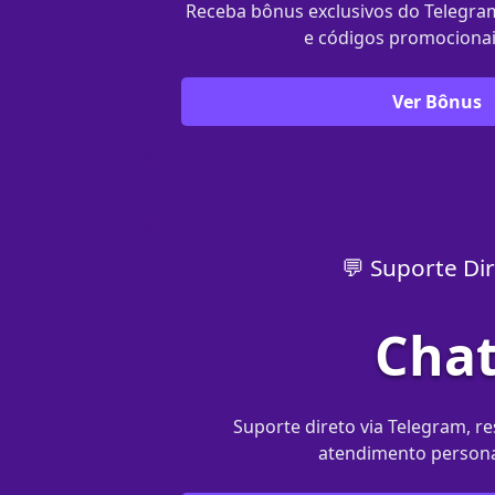
Receba bônus exclusivos do Telegra
e códigos promocionai
Ver Bônus
💬 Suporte Di
Cha
Suporte direto via Telegram, r
atendimento persona