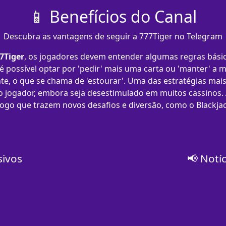
📱 Benefícios do Canal
Descubra as vantagens de seguir a 777Tiger no Telegram
7Tiger
, os jogadores devem entender algumas regras básic
, é possível optar por 'pedir' mais uma carta ou 'manter' a 
te, o que se chama de 'estourar'. Uma das estratégias mai
 jogador, embora seja desestimulado em muitos cassinos. 
jogo que trazem novos desafios e diversão, como o Blackjac
sivos
📢 Notí