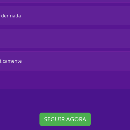
erder nada
a
aticamente
SEGUIR AGORA