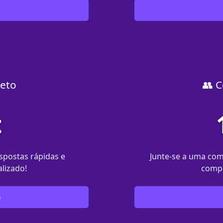
reto
👥 
t
espostas rápidas e
Junte-se a uma com
lizado!
compa
e