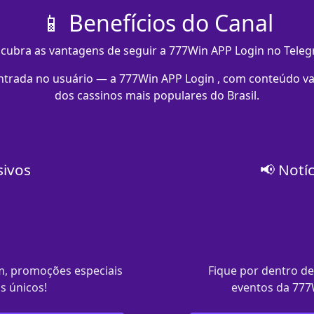
📱 Benefícios do Canal
cubra as vantagens de seguir a 777Win APP Login no Tele
entrada no usuário — a 777Win APP Login , com conteúdo va
dos cassinos mais populares do Brasil.
sivos
📢 Notí
m, promoções especiais
Fique por dentro d
s únicos!
eventos da 777