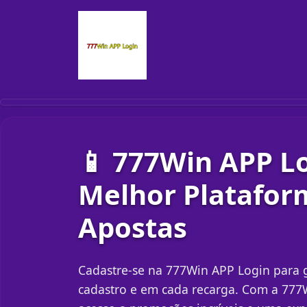
📱 777Win APP L
Melhor Platafor
Apostas
Cadastre-se na 777Win APP Login para
cadastro e em cada recarga. Com a 777