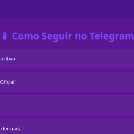
📱 Como Seguir no Telegram
ositivo
ficial"
erder nada