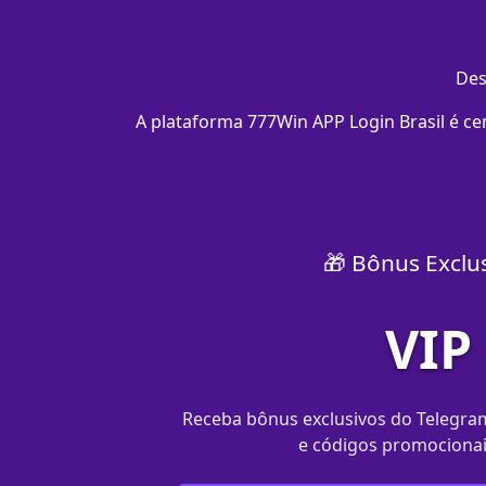
Des
A plataforma 777Win APP Login Brasil é c
🎁 Bônus Exclu
VIP
Receba bônus exclusivos do Telegra
e códigos promocionai