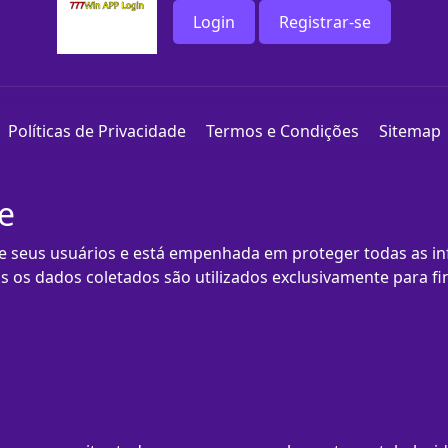
Login
Registrar-se
Políticas de Privacidade
Termos e Condições
Sitemap
de
de seus usuários e está empenhada em proteger todas as i
 os dados coletados são utilizados exclusivamente para fi