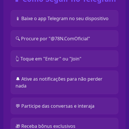
📱 Baixe o app Telegram no seu dispositivo
🔍 Procure por "@78N.ComOficial"
👆 Toque em "Entrar" ou "Join"
🔔 Ative as notificações para não perder
nada
💬 Participe das conversas e interaja
🎁 Receba bônus exclusivos