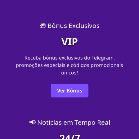
🎁 Bônus Exclusivos
VIP
Receba bônus exclusivos do Telegram,
promoções especiais e códigos promocionais
únicos!
Ver Bônus
📢 Notícias em Tempo Real
24/7