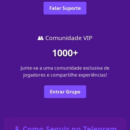
Falar Suporte
👥 Comunidade VIP
1000+
Junte-se a uma comunidade exclusiva de
jogadores e compartilhe experiências!
Entrar Grupo
📱 Como Seguir no Telegram