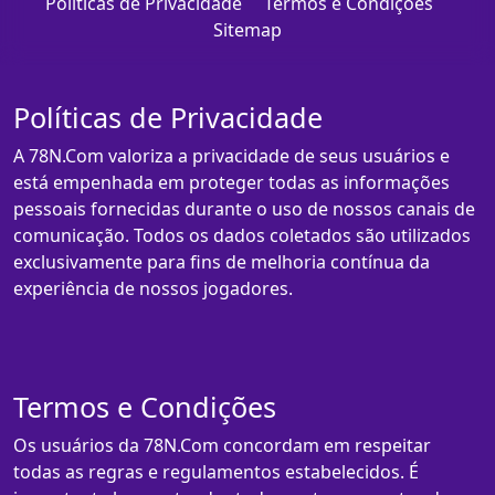
Políticas de Privacidade
Termos e Condições
Sitemap
Políticas de Privacidade
A 78N.Com valoriza a privacidade de seus usuários e
está empenhada em proteger todas as informações
pessoais fornecidas durante o uso de nossos canais de
comunicação. Todos os dados coletados são utilizados
exclusivamente para fins de melhoria contínua da
experiência de nossos jogadores.
Termos e Condições
Os usuários da 78N.Com concordam em respeitar
todas as regras e regulamentos estabelecidos. É