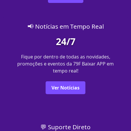
📢 Notícias em Tempo Real
24/7
Fique por dentro de todas as novidades,
promoções e eventos da 79F Baixar APP em
tempo real!
Ver Notícias
💬 Suporte Direto