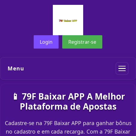
Login
Registrar-se
Menu
📱 79F Baixar APP A Melhor
Plataforma de Apostas
Cadastre-se na 79F Baixar APP para ganhar bônus
no cadastro e em cada recarga. Com a 79F Baixar