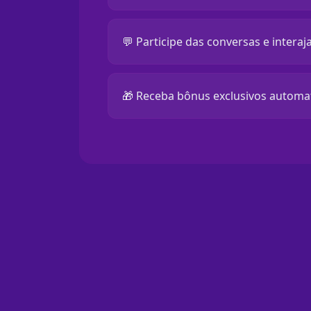
💬 Participe das conversas e interaj
🎁 Receba bônus exclusivos autom