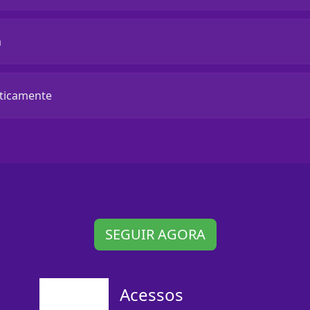
a
aticamente
SEGUIR AGORA
Acessos