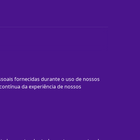
ssoais fornecidas durante o uso de nossos
 contínua da experiência de nossos