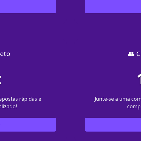
reto
👥 
t
espostas rápidas e
Junte-se a uma com
lizado!
compa
e