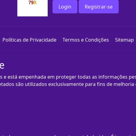
Login
Registrar-se
Políticas de Privacidade
Termos e Condições
Sitemap
de
ios e está empenhada em proteger todas as informações pe
tados são utilizados exclusivamente para fins de melhoria