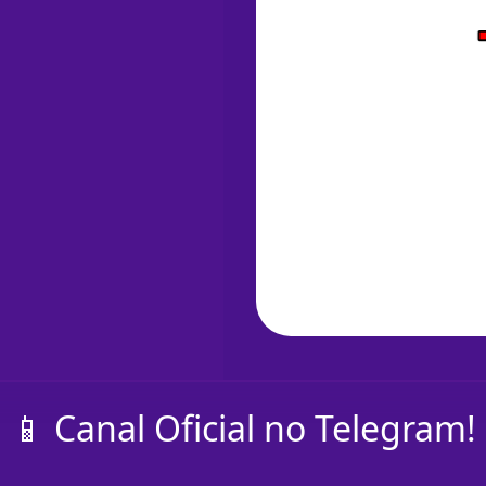
📱 Canal Oficial no Telegram!