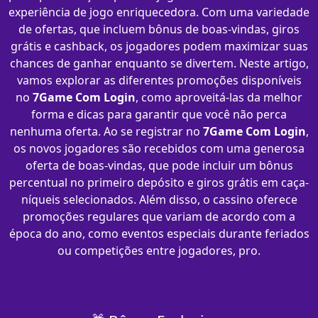
experiência de jogo enriquecedora. Com uma variedade
de ofertas, que incluem bônus de boas-vindas, giros
grátis e cashback, os jogadores podem maximizar suas
chances de ganhar enquanto se divertem. Neste artigo,
vamos explorar as diferentes promoções disponíveis
no
7Game Com Login
, como aproveitá-las da melhor
forma e dicas para garantir que você não perca
nenhuma oferta. Ao se registrar no
7Game Com Login
,
os novos jogadores são recebidos com uma generosa
oferta de boas-vindas, que pode incluir um bônus
percentual no primeiro depósito e giros grátis em caça-
níqueis selecionados. Além disso, o cassino oferece
promoções regulares que variam de acordo com a
época do ano, como eventos especiais durante feriados
ou competições entre jogadores, pro.