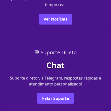
tempo real!
Ver Notícias
💬 Suporte Direto
Chat
Suporte direto via Telegram, respostas rápidas e
atendimento personalizado!
Falar Suporte