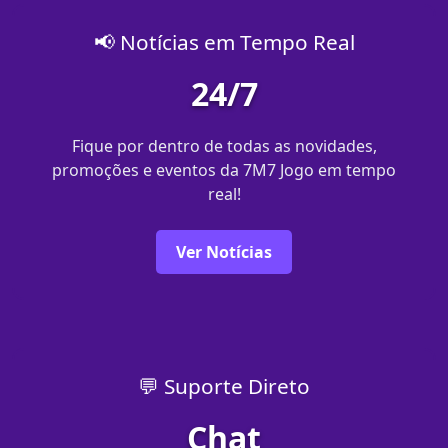
📢 Notícias em Tempo Real
24/7
Fique por dentro de todas as novidades,
promoções e eventos da 7M7 Jogo em tempo
real!
Ver Notícias
💬 Suporte Direto
Chat