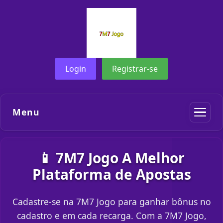
Login
Registrar-se
Menu
📱 7M7 Jogo A Melhor
Plataforma de Apostas
Cadastre-se na 7M7 Jogo para ganhar bônus no
cadastro e em cada recarga. Com a 7M7 Jogo,