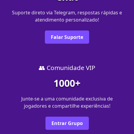
Suporte direto via Telegram, respostas rápidas e
atendimento personalizado!
Falar Suporte
👥 Comunidade VIP
1000+
Junte-se a uma comunidade exclusiva de
jogadores e compartilhe experiências!
Entrar Grupo