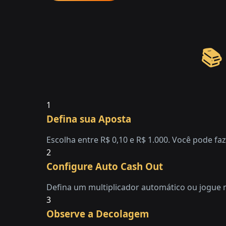
📚
1
Defina sua Aposta
Escolha entre R$ 0,10 e R$ 1.000. Você pode fa
2
Configure Auto Cash Out
Defina um multiplicador automático ou jogue
3
Observe a Decolagem