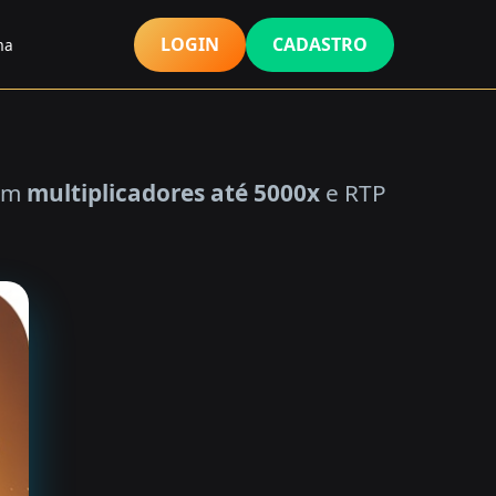
LOGIN
CADASTRO
ma
com
multiplicadores até 5000x
e RTP