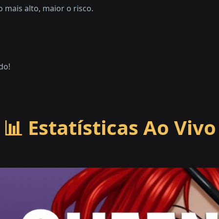
 mais alto, maior o risco.
do!
📊 Estatísticas Ao Vivo