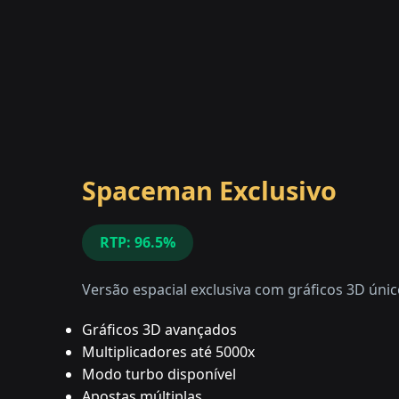
Spaceman Exclusivo
RTP: 96.5%
Versão espacial exclusiva com gráficos 3D únic
Gráficos 3D avançados
Multiplicadores até 5000x
Modo turbo disponível
Apostas múltiplas