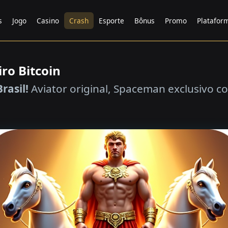
s
Jogo
Casino
Crash
Esporte
Bônus
Promo
Platafor
iro Bitcoin
rasil!
Aviator original, Spaceman exclusivo 