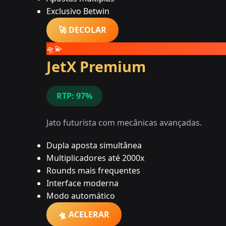
Exclusivo Betwin
🚀 DECOLAR
🛸💫
JetX Premium
RTP: 97%
Jato futurista com mecânicas avançadas.
Dupla aposta simultânea
Multiplicadores até 2000x
Rounds mais frequentes
Interface moderna
Modo automático
🛸 ACELERAR